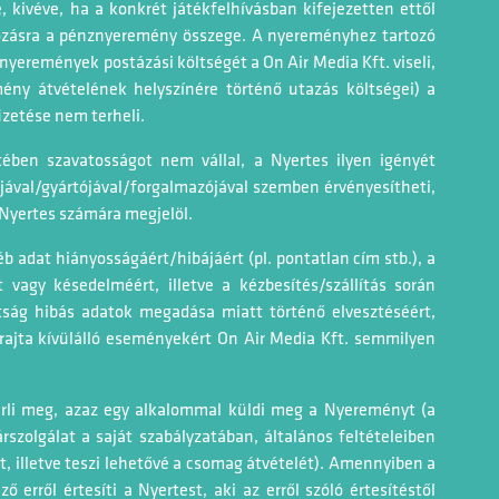
 kivéve, ha a konkrét játékfelhívásban kifejezetten ettől
ozásra a pénznyeremény összege. A nyereményhez tartozó
 nyeremények postázási költségét a On Air Media Kft. viseli,
ény átvételének helyszínére történő utazás költségei) a
zetése nem terheli.
ében szavatosságot nem vállal, a Nyertes ilyen igényét
jával/gyártójával/forgalmazójával szemben érvényesítheti,
 Nyertes számára megjelöl.
b adat hiányosságáért/hibájáért (pl. pontatlan cím stb.), a
 vagy késedelméért, illetve a kézbesítés/szállítás során
tság hibás adatok megadása miatt történő elvesztéséért,
ajta kívülálló eseményekért On Air Media Kft. semmilyen
sérli meg, azaz egy alkalommal küldi meg a Nyereményt (a
árszolgálat a saját szabályzatában, általános feltételeiben
, illetve teszi lehetővé a csomag átvételét). Amennyiben a
ő erről értesíti a Nyertest, aki az erről szóló értesítéstől