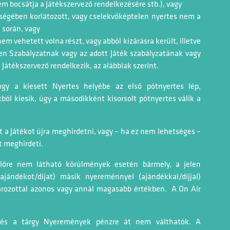
m bocsátja a Játékszervező rendelkezésére stb.), vagy
pességében korlátozott, vagy cselekvőképtelen nyertes nem a
 során, vagy
nem vehetett volna részt, vagy abból kizárásra került, illetve
len Szabályzatnak vagy az adott Játék szabályzatának vagy
Játékszervező rendelkezik, az alábbiak szerint.
úgy a kiesett Nyertes helyébe az első pótnyertes lép,
ól kiesik, úgy a másodikként kisorsolt pótnyertes válik a
lt a Játékot újra meghirdetni, vagy – ha ez nem lehetséges –
 meghirdeti.
előre nem látható körülmények esetén bármely, a jelen
jándékot/díjat) másik nyereménnyel (ajándékkal/díjjal)
ározottal azonos vagy annál magasabb értékben. A On Air
és a tárgy Nyeremények pénzre át nem válthatók. A