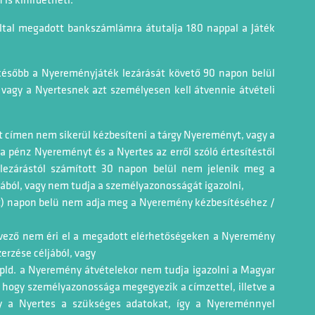
is kihirdetheti.
ltal megadott bankszámlámra átutalja 180 nappal a Játék
később a Nyereményjáték lezárását követő 90 napon belül
 vagy a Nyertesnek azt személyesen kell átvennie átvételi
t címen nem sikerül kézbesíteni a tárgy Nyereményt, vagy a
pénz Nyereményt és a Nyertes az erről szóló értesítéstől
 lezárástól számított 30 napon belül nem jelenik meg a
ából, vagy nem tudja a személyazonosságát igazolni,
enöt) napon belü nem adja meg a Nyeremény kézbesítéséhez /
zervező nem éri el a megadott elérhetőségeken a Nyeremény
rzése céljából, vagy
pld. a Nyeremény átvételekor nem tudja igazolni a Magyar
e, hogy személyazonossága megegyezik a címzettel, illetve a
gy a Nyertes a szükséges adatokat, így a Nyereménnyel