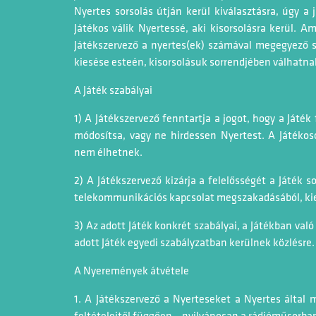
Nyertes sorsolás útján kerül kiválasztásra, úgy a j
Játékos válik Nyertessé, aki kisorsolásra kerül. A
Játékszervező a nyertes(ek) számával megegyező s
kiesése esteén, kisorsolásuk sorrendjében válhatn
A Játék szabályai
1) A Játékszervező fenntartja a jogot, hogy a Játék 
módosítsa, vagy ne hirdessen Nyertest. A Játéko
nem élhetnek.
2) A Játékszervező kizárja a felelősségét a Játék 
telekommunikációs kapcsolat megszakadásából, kies
3) Az adott Játék konkrét szabályai, a Játékban való 
adott Játék egyedi szabályzatban kerülnek közlésre.
A Nyeremények átvétele
1. A Játékszervező a Nyerteseket a Nyertes által m