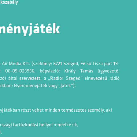
tékszabály
ményjáték
 Air Media Kft. (székhely: 6721 Szeged, Felső Tisza part 19-
: 06-09-023936, képviselő: Király Tamás ügyvezető,
ző) által szervezett, a „Radio1 Szeged” elnevezésű rádió
akban: Nyereményjáték vagy „Játék”).
nyjátékban részt vehet minden természetes személy, aki
zági tartózkodási hellyel rendelkezik,
,