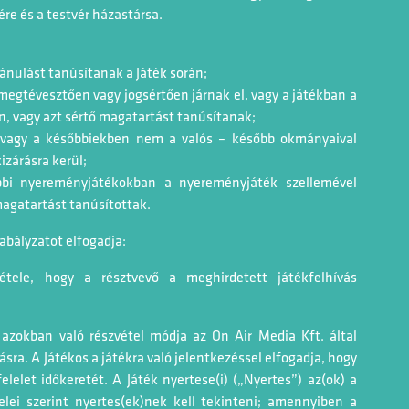
re és a testvér házastársa.
ánulást tanúsítanak a Játék során;
, megtévesztően vagy jogsértően járnak el, vagy a játékban a
, vagy azt sértő magatartást tanúsítanak;
or vagy a későbbiekben nem a valós – később okmányaival
izárásra kerül;
ábbi nyereményjátékokban a nyereményjáték szellemével
magatartást tanúsítottak.
zabályzatot elfogadja:
étele, hogy a résztvevő a meghirdetett játékfelhívás
azokban való részvétel módja az On Air Media Kft. által
ra. A Játékos a játékra való jelentkezéssel elfogadja, hogy
elet időkeretét. A Játék nyertese(i) („Nyertes”) az(ok) a
telei szerint nyertes(ek)nek kell tekinteni; amennyiben a