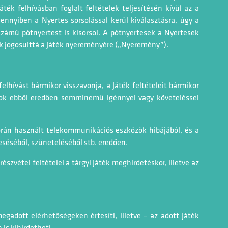
áték felhívásban foglalt feltételek teljesítésén kívül az a
mennyiben a Nyertes sorsolással kerül kiválasztásra, úgy a
zámú pótnyertest is kisorsol. A pótnyertesek a Nyertesek
ak jogosulttá a Játék nyereményére („Nyeremény”).
felhívást bármikor visszavonja, a Játék feltételeit bármikor
sok ebből eredően semminemű igénnyel vagy követeléssel
során használt telekommunikációs eszközök hibájából, és a
éséből, szüneteléséből stb. eredően.
részvétel feltételei a tárgyi Játék meghirdetéskor, illetve az
egadott elérhetőségeken értesíti, illetve – az adott Játék