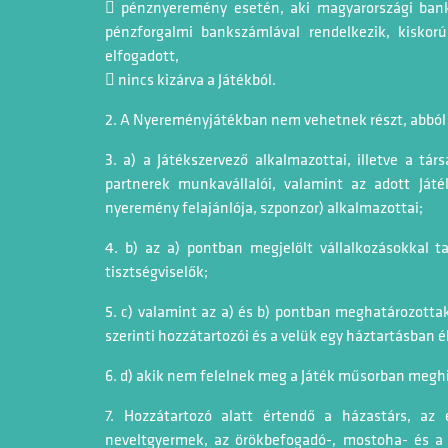
 pénznyeremény esetén, aki magyarországi bankn
pénzforgalmi bankszámlával rendelkezik, kiskor
elfogadott,
 nincs kizárva a Játékból.
2. A Nyereményjátékban nem vehetnek részt, abból 
3. a) a Játékszervező alkalmazottai, illetve a tár
partnerek munkavállalói, valamint az adott Játé
nyeremény felajánlója, szponzor) alkalmazottai;
4. b) az a) pontban megjelölt vállalkozásokkal t
tisztségviselők;
5. c) valamint az a) és b) pontban meghatározottak 
szerinti hozzátartozói és a velük egy háztartásban é
6. d) akik nem felelnek meg a Játék műsorban meghi
7. Hozzátartozó alatt értendő a házastárs, az
neveltgyermek, az örökbefogadó-, mostoha- és a n