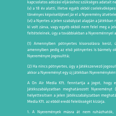
kapcsolatos adózási eljáráshoz szükséges adatait ne
(v) a 18 év alatti, illetve egyéb okból cselekvőké
törvényes képviselőjével jár el a Nyeremény átvétele
(vi) a Nyertes a jelen szabályzat alapján a Játékban 
ki volt zárva, vagy egyéb okból nem felel meg a je
feltételeinek, úgy a továbbiakban a Nyereménnyel a 
(1) Amennyiben pótnyertes kisorsolásra kerül, 
amennyiben pedig az első pótnyertes is bármely okb
Nyereményre jogosulttá;
(2) Ha nincs pótnyertes, úgy a Játékszervező jogosu
akkor a Nyereményt egy új játékban Nyereményként
A On Air Media Kft. fenntartja a jogot, hogy 
Játékszabályzatban meghatározott Nyereményt (a
helyettesítsen a jelen Játékszabályzatban meghat
Media Kft. az ebből eredő felelősségét kizárja.
1. A Nyeremények másra át nem ruházhatók, 