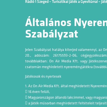
Rádió 1 Szeged – Turisztikai játék a Gyevitúrral – Já
Általános Nyere
Szabályzat
Jelen Szabályzat hatálya kiterjed valamennyi, az On
20., adószám: 26175593-2-06, cégjegyzékszám
továbbiakban: On Air Media Kft. vagy Játékszerve
csatornán meghirdetett nyereményjátékra (további
Játékosok és nyertesek
1. Az On Air Media Kft. által meghirdetett Nyeremé
 16 éven felüli,
 Magyarországon állandó lakcímmel, vagy magyarors
 a Játék műsorban meghirdetett feltételeit teljesíti