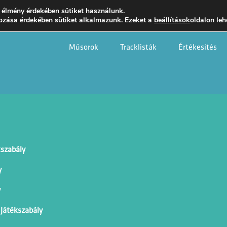
 élmény érdekében sütiket használunk.
Műsorok
ozása érdekében sütiket alkalmazunk. Ezeket a
beállítások
oldalon leh
Tracklisták
Műsorok
Tracklisták
Értékesítés
Értékesítés
Kapcsolat
kszabály
y
y
 Játékszabály