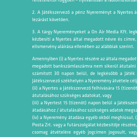
feltételeitől függően – nyilvánosan a rádióműsorban 
2. A Játékszervező a pénz Nyereményt a Nyertes á
lezárást követően.
3. A tárgy Nyereményeket a On Air Media Kft. leg
kézbesíti a Nyertes által megadott névre és címre,
elismervény aláírása ellenében az alábbiak szerint.
Amennyiben (i) a Nyertes részére az általa megadot
megadott bankszámlaszámra nem sikerül átutalni a 
számított 30 napon belül, de legkésőbb a Játék
Játékszervező székhelyén a Nyeremény átvétele célj
(ii) a Nyertes a Játékszervező felhívására 15 (tiz
átutalásához szükséges adatokat, vagy
(iii) a Nyertest 15 (tizenöt) napon belül a Játéks
átadásához / átutalásához szükséges adatok megsze
(iv) a Nyeremény átadása egyéb okból meghiúsul, (
Posta Zrt. vagy a futárszolgálat kézbesítője részér
csomag átvételére egyéb jogcímen jogosult, va