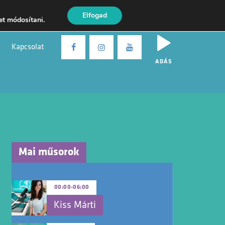
Elfogad
et módosítani.
Kapcsolat
ADÁS
Mai műsorok
00:00
-
06:00
Kiss Márti