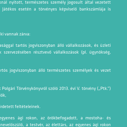
ál nyitott, természetes személy jogosult által vezetett
ú Játékos esetén a törvényes képviselő bankszámlája is
ki vannak zárva:
sasággal tartós jogviszonyban álló vállalkozások, és üzleti
k szervezésében résztvevő vállalkozások (pl. ügynökség,
artós jogviszonyban álló természetes személyek és vezet
Polgári Törvénykönyvről szóló 2013. évi V. törvény („Ptk.”)
lők,
rdetett feltételeinek.
 egyenes ági rokon, az örökbefogadott, a mostoha- és
evelőszülő, a testvér, az élettárs, az egyenes ági rokon