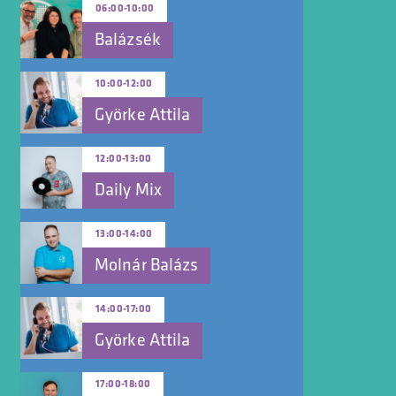
06:00
-
10:00
Balázsék
10:00
-
12:00
Györke Attila
12:00
-
13:00
Daily Mix
13:00
-
14:00
Molnár Balázs
14:00
-
17:00
Györke Attila
17:00
-
18:00