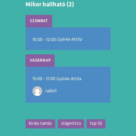
Mikor hallható (2)
SZOMBAT
10:00
-
12:00
Györke Attila
VASÁRNAP
15:00
-
17:00
Györke Attila
radio1
király tamás
slágerlista
top 50