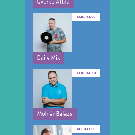
Györke Attila
12:00
-
13:00
Daily Mix
13:00
-
14:00
Molnár Balázs
14:00
-
17:00