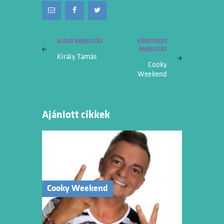
Bejegyzés
ELŐZŐ BEJEGYZÉS
KÖVETKEZŐ
BEJEGYZÉS
navigáció
Király Tamás
Cooky
Weekend
Ajánlott cikkek
Cooky Weekend