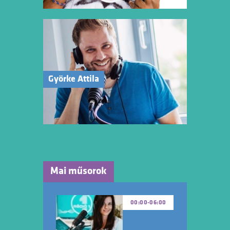
Györke Attila
Mai műsorok
00:00
-
06:00