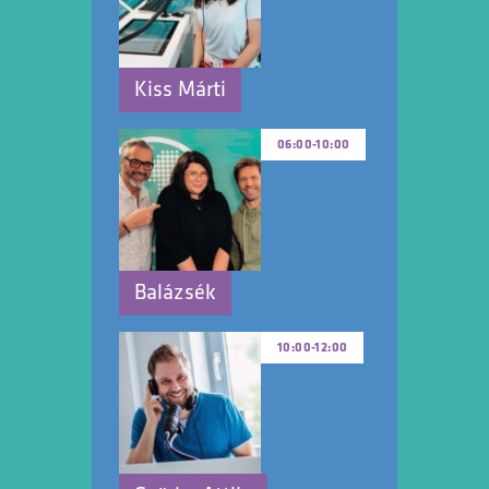
Kiss Márti
06:00
-
10:00
Balázsék
10:00
-
12:00