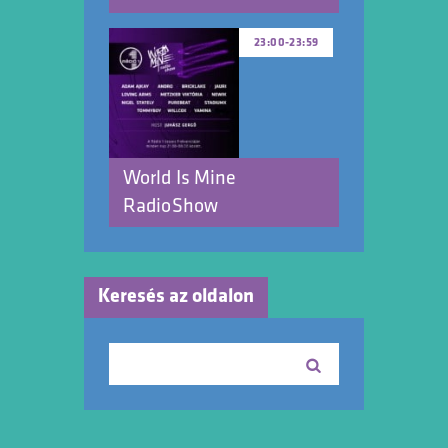
23:00
-
23:59
World Is Mine
RadioShow
Keresés az oldalon
Keresés: