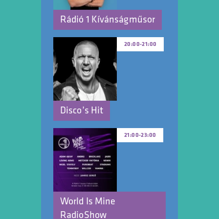
Rádió 1 Kívánságműsor
20:00
-
21:00
Disco’s Hit
21:00
-
23:00
World Is Mine
RadioShow