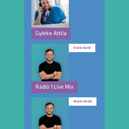
Györke Attila
17:00
-
18:00
Rádió 1 Live Mix
18:00
-
20:00